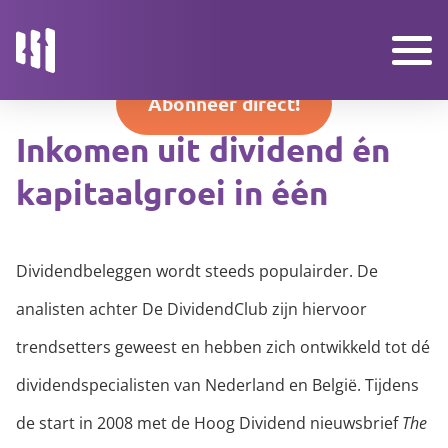
To
Abonneer direct!
na
Inkomen uit dividend én
kapitaalgroei in één
NIEUWSBRIEVEN
Dividendbeleggen wordt steeds populairder. De
PORTFOLIO
analisten achter De DividendClub zijn hiervoor
VEELGESTELDE VRAGEN
trendsetters geweest en hebben zich ontwikkeld tot dé
dividendspecialisten van Nederland en België. Tijdens
de start in 2008 met de Hoog Dividend nieuwsbrief
The