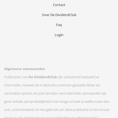
Contact
Over De DividendClub
Faq
Login
Algemene voorwaarden
Publicaties van
De DividendClub
zijn uitsluitend bedoeld ter
informatie. Hoewel de in deze documenten gestelde feiten en
verstrekte opinies als juist worden verondersteld, aanvaarden wij
geen enkele aansprakelijkheid voor enige schade in welke mate dan
ook, voortvloeiend uit het gebruik van deze publicatie of de inhoud
daarvan. De informatie in onze publicaties en adviezen m.b.t.