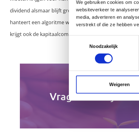
We gebruiken cookies om cont
websiteverkeer te analyseren
dividend alsmaar blijft groeien. Dit gebeurt met aandel
media, adverteren en analys
hanteert een algoritme waarmee men nog meer met de
verstrekt of die ze hebben v
krijgt ook de kapitaalcomponent een plaats binnen het
Toestemmingsselectie
Noodzakelijk
Weigeren
Vragen? Bekijk on