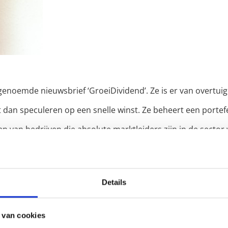
noemde nieuwsbrief ‘GroeiDividend’. Ze is er van overtuigd
 dan speculeren op een snelle winst. Ze beheert een portef
en van bedrijven die absolute marktleiders zijn in de sector
ze groep aandelen kan verdienen door de ideale aan- en 
 dividendbeleggen.
Details
noemde nieuwsbrief ‘GroeiDividend’. Ze is er van overtuigd
 van cookies
 dan speculeren op een snelle winst. Ze beheert een portef