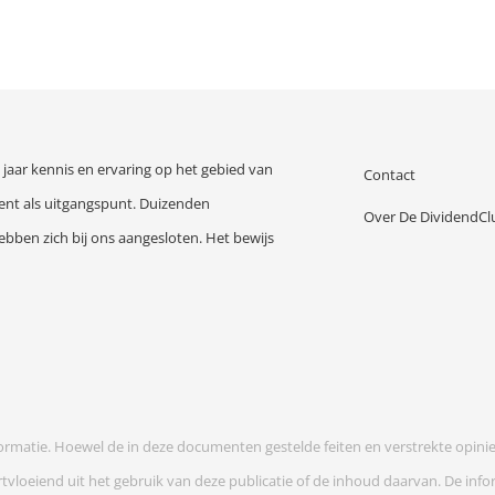
jaar kennis en ervaring op het gebied van
Contact
nt als uitgangspunt. Duizenden
Over De DividendCl
ebben zich bij ons aangesloten. Het bewijs
nformatie. Hoewel de in deze documenten gestelde feiten en verstrekte opini
vloeiend uit het gebruik van deze publicatie of de inhoud daarvan. De inform