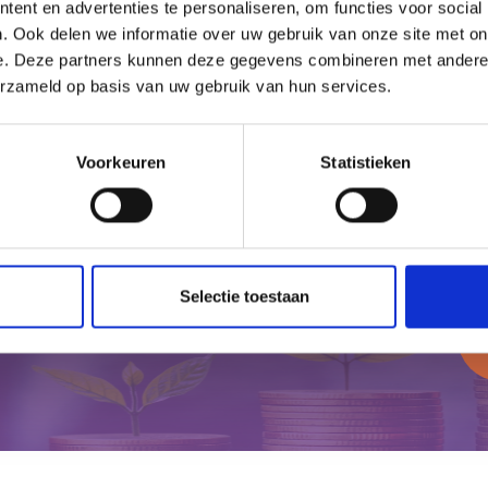
ent en advertenties te personaliseren, om functies voor social
. Ook delen we informatie over uw gebruik van onze site met on
en van bedrijven die absolute marktleiders zijn in de sector
e. Deze partners kunnen deze gegevens combineren met andere i
ze groep aandelen kan verdienen door de ideale aan- en 
erzameld op basis van uw gebruik van hun services.
 dividendbeleggen.
Voorkeuren
Statistieken
Selectie toestaan
s kenniscentrum