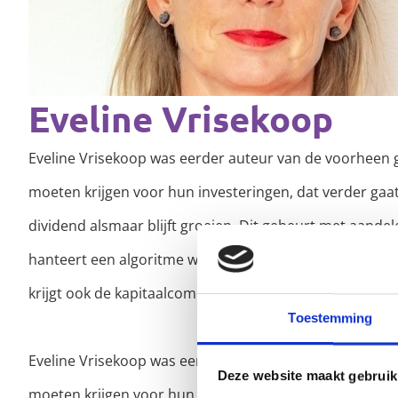
Eveline Vrisekoop
Eveline Vrisekoop was eerder auteur van de voorheen ge
moeten krijgen voor hun investeringen, dat verder gaat
dividend alsmaar blijft groeien. Dit gebeurt met aandel
hanteert een algoritme waarmee men nog meer met de
krijgt ook de kapitaalcomponent een plaats binnen het
Toestemming
Eveline Vrisekoop was eerder auteur van de voorheen ge
Deze website maakt gebruik
moeten krijgen voor hun investeringen, dat verder gaat