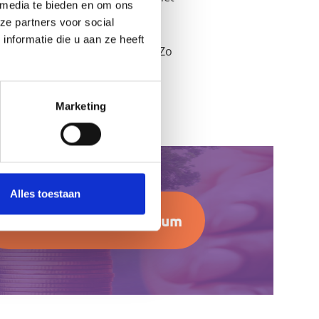
 media te bieden en om ons
ze partners voor social
 waarin ze werkzaam zijn. Ze
nformatie die u aan ze heeft
verkoopmomenten te bepalen. Zo
Marketing
Alles toestaan
Bekijk ons kenniscentrum