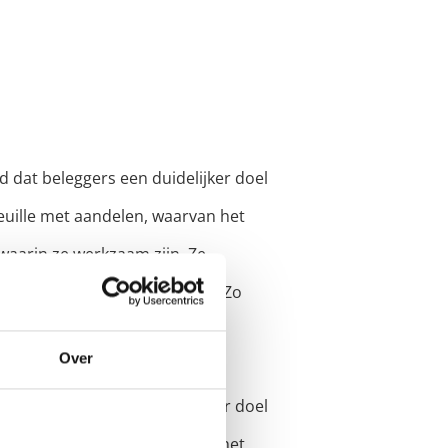
 dat beleggers een duidelijker doel
euille met aandelen, waarvan het
 waarin ze werkzaam zijn. Ze
verkoopmomenten te bepalen. Zo
Over
 dat beleggers een duidelijker doel
euille met aandelen, waarvan het