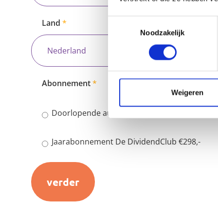
Toestemmingsselectie
Land
Noodzakelijk
Abonnement
Weigeren
Doorlopende automatische machtiging voor €
Jaarabonnement De DividendClub €298,-
verder