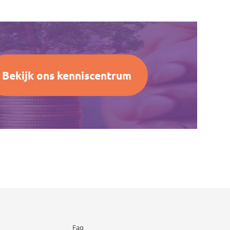
Bekijk ons kenniscentrum
Faq